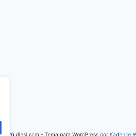
.
.
 2026 diesl.com - Tema para WordPress por
Kadence 