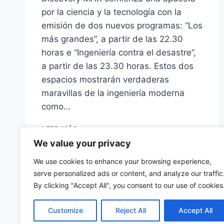
por la ciencia y la tecnología con la
emisión de dos nuevos programas: “Los
más grandes”, a partir de las 22.30
horas e “Ingeniería contra el desastre”,
a partir de las 23.30 horas. Estos dos
espacios mostrarán verdaderas
maravillas de la ingeniería moderna
como…
DISCOVERY
LEER MÁS
MAX
We value your privacy
ESTRENA
DOS
We use cookies to enhance your browsing experience,
NUEVOS
serve personalized ads or content, and analyze our traffic
PROGRAMAS
By clicking "Accept All", you consent to our use of cookies
DE
INGENIERÍA
Customize
Reject All
Accept All
MODERNA
©