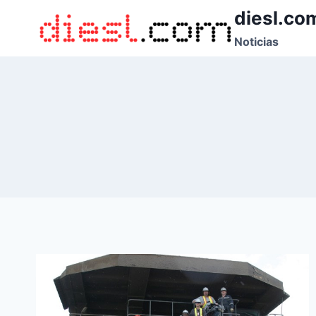
Saltar
diesl.co
al
Noticias
contenido