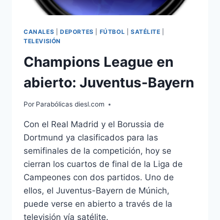
CANALES
|
DEPORTES
|
FÚTBOL
|
SATÉLITE
|
TELEVISIÓN
Champions League en
abierto: Juventus-Bayern
Por
Parabólicas diesl.com
Con el Real Madrid y el Borussia de
Dortmund ya clasificados para las
semifinales de la competición, hoy se
cierran los cuartos de final de la Liga de
Campeones con dos partidos. Uno de
ellos, el Juventus-Bayern de Múnich,
puede verse en abierto a través de la
televisión vía satélite.