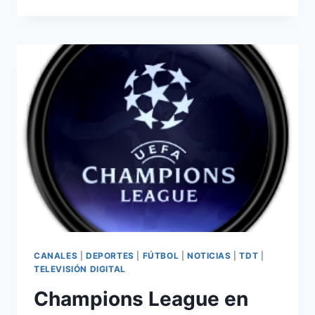
LEAGUE
EN
ABIERTO:
PSG-
FC
BARCELONA
CANALES
|
DEPORTES
|
FÚTBOL
|
NOTICIAS
|
TDT
|
TELEVISIÓN DIGITAL
Champions League en