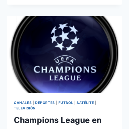
EN
ABIERTO:
EL
VALENCIA
SE
LA
JUEGA
EN
PARÍS
CANALES
|
DEPORTES
|
FÚTBOL
|
SATÉLITE
|
TELEVISIÓN
Champions League en