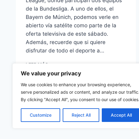
League, donde participan dos equipos
de la Bundesliga. A uno de ellos, el
Bayern de Múnich, podemos verle en
abierto vía satélite como parte de la
oferta televisiva de este sábado.
Además, recuerde que si quiere
disfrutar de todo el deporte a…
BUNDESLIGA
LEER MÁS
Y
We value your privacy
LIGUE
1
We use cookies to enhance your browsing experience,
EN
serve personalized ads or content, and analyze our traffic
ABIERTO
By clicking "Accept All", you consent to our use of cookies
Customize
Reject All
Accept All
©