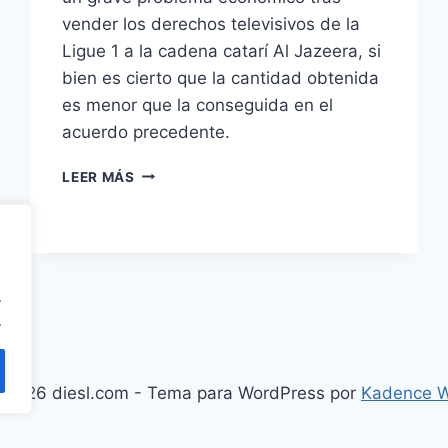
vender los derechos televisivos de la
Ligue 1 a la cadena catarí Al Jazeera, si
bien es cierto que la cantidad obtenida
es menor que la conseguida en el
acuerdo precedente.
AL
LEER MÁS
JAZEERA
SE
HACE
CON
LOS
.
DERECHOS
DE
.
LA
LIGA
FRANCESA
 2026 diesl.com - Tema para WordPress por
Kadence 
DE
FÚTBOL