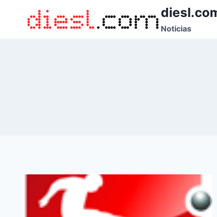
Saltar
diesl.co
al
Noticias
contenido