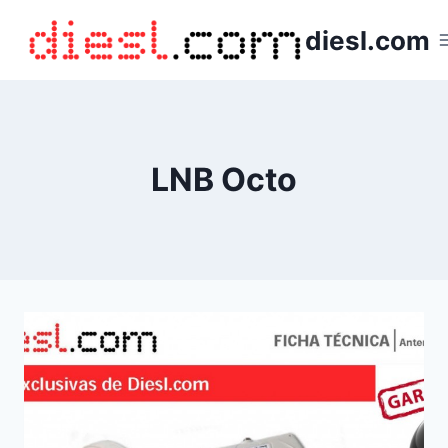
Saltar
diesl.com
al
contenido
LNB Octo