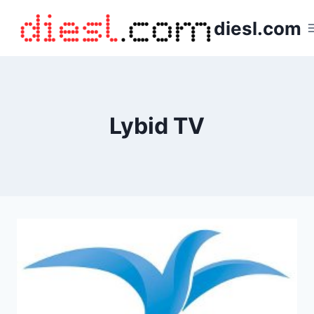
Saltar
diesl.com
al
contenido
Lybid TV