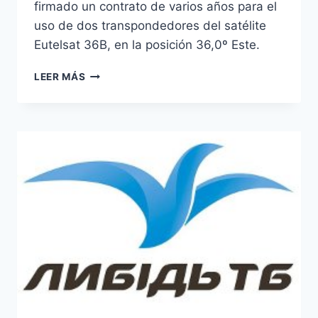
firmado un contrato de varios años para el
uso de dos transpondedores del satélite
Eutelsat 36B, en la posición 36,0º Este.
LYBID
LEER MÁS
TV
YA
EMITE
A
TRAVÉS
DEL
SATÉLITE
EUTELSAT
36B