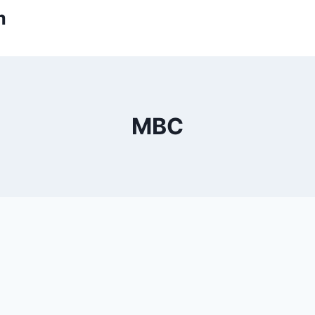
m
MBC