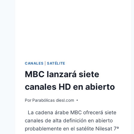
CANALES
|
SATÉLITE
MBC lanzará siete
canales HD en abierto
Por
Parabólicas diesl.com
La cadena árabe MBC ofrecerá siete
canales de alta definición en abierto
probablemente en el satélite Nilesat 7º