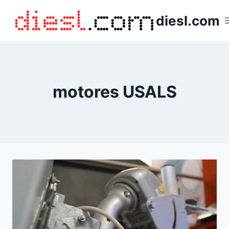
Saltar
diesl.com
al
contenido
motores USALS