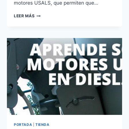
motores USALS, que permiten que…
BUENA
LEER MÁS
ACOGIDA
DEL
TALLER
DIESL.COM
SOBRE
USALS
PORTADA
|
TIENDA