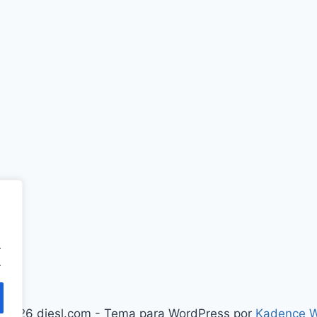
.
.
 2026 diesl.com - Tema para WordPress por
Kadence 