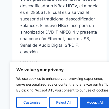
descodificador n NBox HDTV, el modelo
es el 2850ST. El cual es a su vez el
sucesor del tradicional descodificador
«blanco». El nuevo NBox incorpora un
sintonizador DVB-T MPEG 4 y presenta
una conexión Ethernet, puerto USB,
Señal de Audio Digital S/PDIF,
conexión…
NBOX
LEER MÁS
PRESENTA
We value your privacy
HOY
LUNES
We use cookies to enhance your browsing experience,
SU
serve personalized ads or content, and analyze our traffic
NUEVO
By clicking "Accept All", you consent to our use of cookies
DESCODIFICADOR
HDTV
Customize
Reject All
Accept All
©