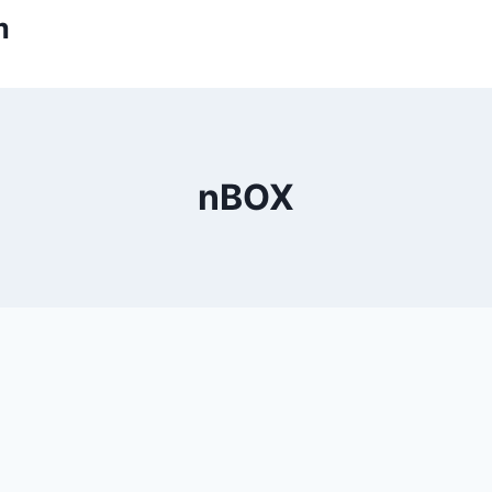
m
nBOX