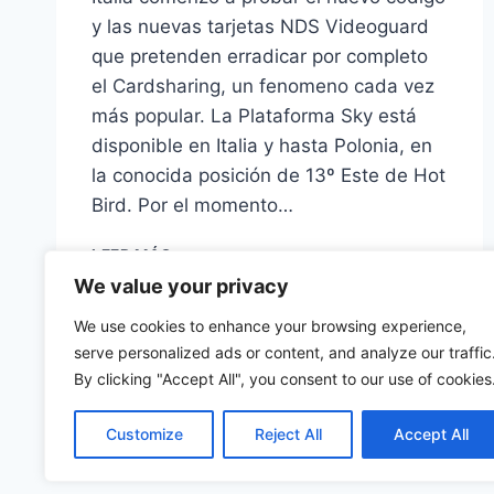
y las nuevas tarjetas NDS Videoguard
que pretenden erradicar por completo
el Cardsharing, un fenomeno cada vez
más popular. La Plataforma Sky está
disponible en Italia y hasta Polonia, en
la conocida posición de 13º Este de Hot
Bird. Por el momento…
NDS
LEER MÁS
VIDEOGUARD
We value your privacy
4
ESTÁ
We use cookies to enhance your browsing experience,
EN
serve personalized ads or content, and analyze our traffic
PRUEBAS
By clicking "Accept All", you consent to our use of cookies
EN
SKY
Customize
Reject All
Accept All
ITALIA
©