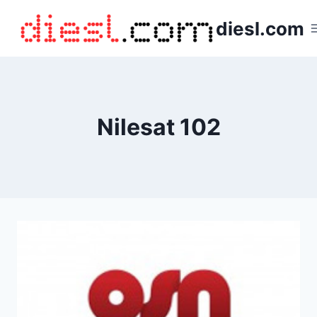
Saltar
diesl.com
al
contenido
Nilesat 102