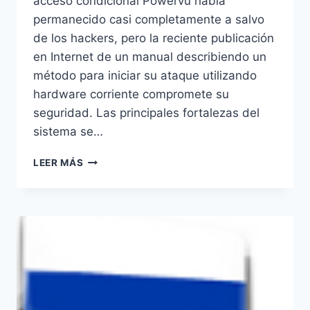
acceso condicional Powervu había
permanecido casi completamente a salvo
de los hackers, pero la reciente publicación
en Internet de un manual describiendo un
método para iniciar su ataque utilizando
hardware corriente compromete su
seguridad. Las principales fortalezas del
sistema se…
EL
LEER MÁS
SISTEMA
POWERVU
ES
VULNERABLE
TRAS
20
AÑOS
DE
USO