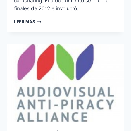
cardsharing. El procedimiento se inició a
finales de 2012 e involucró…
CAE
LEER MÁS
EN
RUSIA
UNA
RED
QUE
PIRATEABA
LA
SEÑAL
DE
TRICOLOR
TV