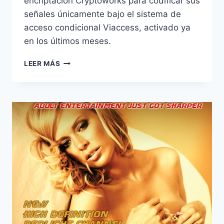
encriptación Cryptoworks para codificar sus
señales únicamente bajo el sistema de
acceso condicional Viaccess, activado ya
en los últimos meses.
HUSTLER
LEER MÁS
TV
Y
BLUE
HUSTLER
CODIFICAN
SÓLO
EN
VIACCESS