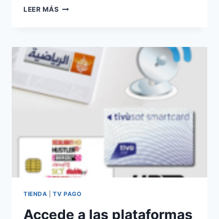
HUSTLER
LEER MÁS
TV
Y
BLUE
HUSTLER
ABANDONAN
CRYPTOWORKS
EN
ASTRA
4A
TIENDA
|
TV PAGO
Accede a las plataformas