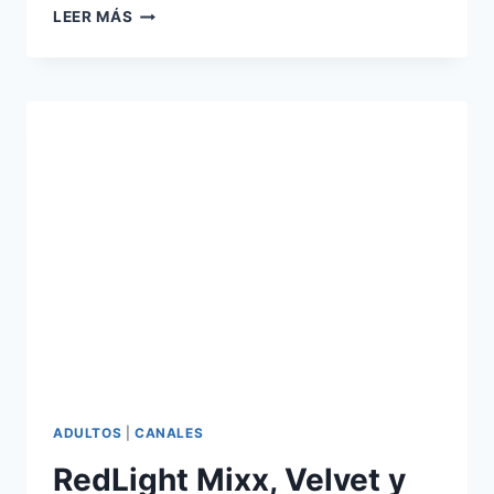
ACCEDE
LEER MÁS
A
LAS
PLATAFORMAS
DE
TELEVISIÓN
DE
PAGO
QUE
DESEES,
CON
EL
KIT
HDTV
SATÉLITE
PREMIUM
ADULTOS
|
CANALES
RedLight Mixx, Velvet y