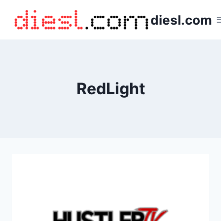
Saltar
diesl.com
al
contenido
RedLight