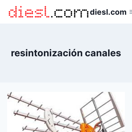
Saltar
diesl.com
al
contenido
resintonización canales