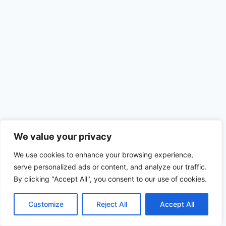
We value your privacy
We use cookies to enhance your browsing experience,
serve personalized ads or content, and analyze our traffic.
By clicking "Accept All", you consent to our use of cookies.
© 2026 diesl.com - Tema para WordPress por
Kadence WP
Customize
Reject All
Accept All