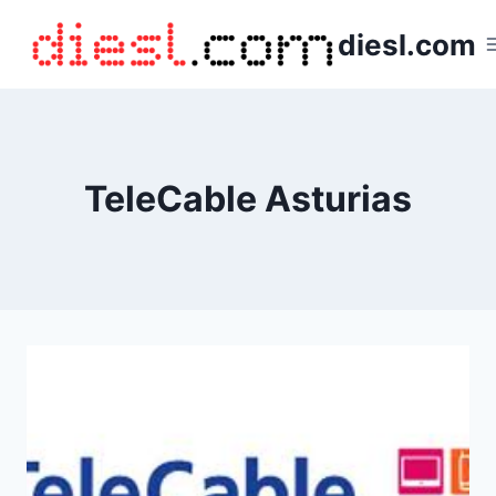
Saltar
diesl.com
al
contenido
TeleCable Asturias