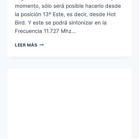
momento, sólo será posible hacerlo desde
la posición 13º Este, es decir, desde Hot
Bird. Y este se podrá sintonizar en la
Frecuencia 11.727 Mhz…
TVE
LEER MÁS
INTERNACIONAL
AHORA
SÓLO
DISPONIBLE
A
TRAVÉS
DE
HOT
BIRD
13º
ESTE