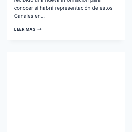
conocer si habrá representación de estos
Canales en…
TVE
LEER MÁS
INTERNACIONAL,
CESA
SUS
EMISIONES
EN
ASTRA
19,2º
ESTE