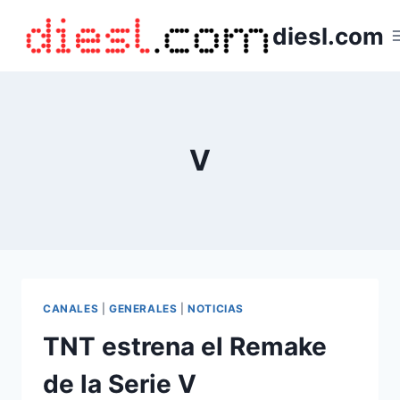
Saltar
diesl.com
al
contenido
V
CANALES
|
GENERALES
|
NOTICIAS
TNT estrena el Remake
de la Serie V