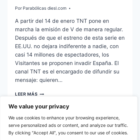
Por
Parabólicas diesl.com
A partir del 14 de enero TNT pone en
marcha la emisión de V de manera regular.
Después de que el estreno de esta serie en
EE.UU. no dejara indiferente a nadie, con
casi 14 millones de espectadores, los
Visitantes se proponen invadir España. El
canal TNT es el encargado de difundir su
mensaje: quieren…
TNT
LEER MÁS
ESTRENA
We value your privacy
EL
REMAKE
We use cookies to enhance your browsing experience,
DE
serve personalized ads or content, and analyze our traffic.
LA
SERIE
By clicking "Accept All", you consent to our use of cookies.
© 2026 diesl.com - Tema para WordPress por
V