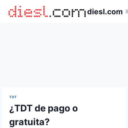
Saltar
diesl.com
al
contenido
TDT
¿TDT de pago o
gratuita?