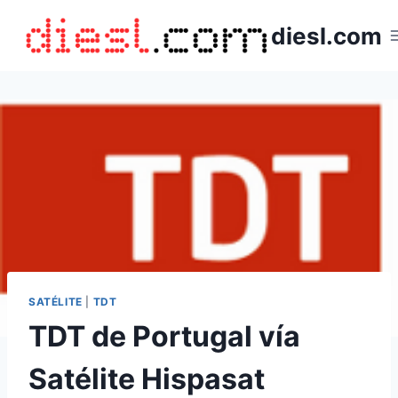
Saltar
diesl.com
al
contenido
SATÉLITE
|
TDT
TDT de Portugal vía
Satélite Hispasat