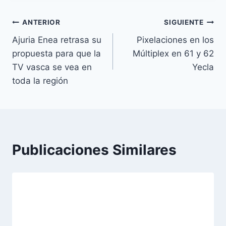
q
u
Navegación
ANTERIOR
SIGUIENTE
e
Ajuria Enea retrasa su
Pixelaciones en los
de
t
propuesta para que la
Múltiplex en 61 y 62
a
entradas
TV vasca se vea en
Yecla
s
toda la región
d
e
l
a
e
Publicaciones Similares
n
t
r
a
d