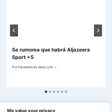
a
:
Se rumorea que habrá Aljazeera
Sport +5
Por
Parabólicas diesl.com
We value your privacy