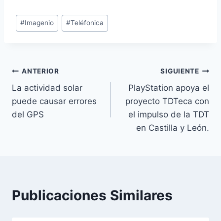
Etiquetas
#
Imagenio
#
Teléfonica
de
la
entrada:
Navegación
ANTERIOR
SIGUIENTE
La actividad solar
PlayStation apoya el
de
puede causar errores
proyecto TDTeca con
entradas
del GPS
el impulso de la TDT
en Castilla y León.
Publicaciones Similares