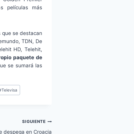
as películas más
os que se destacan
Telemundo, TDN, De
ehit HD, Telehit,
ropio paquete de
ue se sumará las
#
Televisa
SIGUIENTE
ite despega en Croacia