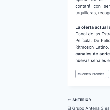
contará con ser
taquilleras, reco
La oferta actual
Canal de las Estr
Película, De Pel
Ritmoson Latino
canales de serie
nuevas señales en
Etiquetas
#
Golden Premier
de
la
entrada:
Navegación
ANTERIOR
El Grupo Antena 3 es