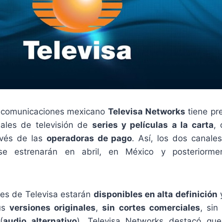
lecomunicaciones mexicano
Televisa Networks
tiene pr
les de televisión de
series y películas a la carta
,
ravés de las
operadoras de pago
. Así, los dos canale
 estrenarán en abril, en México y posteriorme
es de Televisa estarán
disponibles en alta definición
y
sus
versiones originales
,
sin cortes comerciales
, sin
(
audio alternativo
). Televisa Networks destacó qu