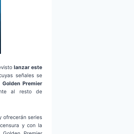
evisto
lanzar este
 cuyas señales se
s
Golden Premier
nte al resto de
 ofrecerán series
 censura y con la
e Golden Premier