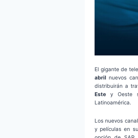
El gigante de te
abril
nuevos cana
distribuirán a t
Este
y Oeste se
Latinoamérica.
Los nuevos canal
y películas en 
opción de SAP 