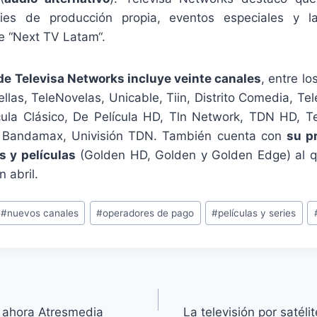
ies de producción propia, eventos especiales y l
ge “Next TV Latam“.
 de Televisa Networks incluye veinte canales
, entre l
ellas, TeleNovelas, Unicable, Tiin, Distrito Comedia, 
ícula Clásico, De Película HD, Tln Network, TDN HD, Tel
, Bandamax, Univisión TDN. También cuenta con
su p
s y películas
(Golden HD, Golden y Golden Edge) al q
 abril.
#
nuevos canales
#
operadores de pago
#
películas y series
 ahora Atresmedia
La televisión por satél