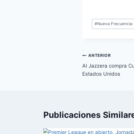
Etiquetas
#
Nueva Frecuencia G
de
la
entrada:
Navegación
ANTERIOR
Al Jazzera compra Cu
de
Estados Unidos
entradas
Publicaciones Similar