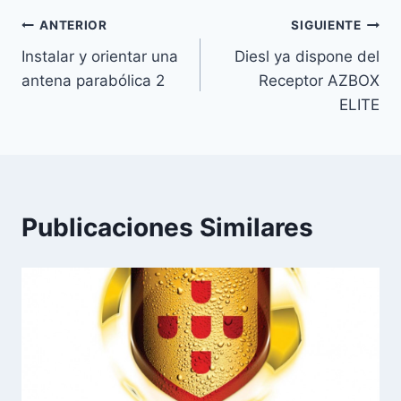
q
u
Navegación
ANTERIOR
SIGUIENTE
e
Instalar y orientar una
Diesl ya dispone del
de
t
antena parabólica 2
Receptor AZBOX
a
entradas
ELITE
s
d
e
l
a
Publicaciones Similares
e
n
t
r
a
d
a