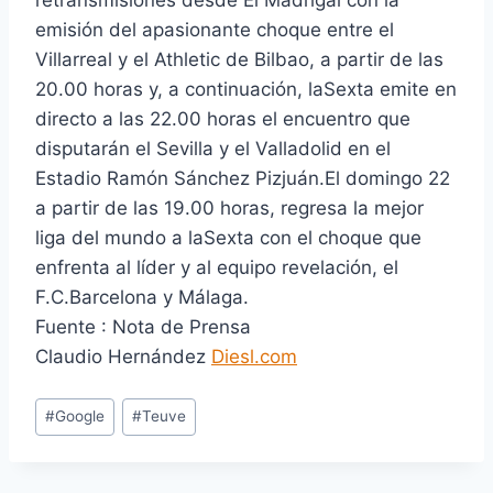
retransmisiones desde El Madrigal con la
emisión del apasionante choque entre el
Villarreal y el Athletic de Bilbao, a partir de las
20.00 horas y, a continuación, laSexta emite en
directo a las 22.00 horas el encuentro que
disputarán el Sevilla y el Valladolid en el
Estadio Ramón Sánchez Pizjuán.El domingo 22
a partir de las 19.00 horas, regresa la mejor
liga del mundo a laSexta con el choque que
enfrenta al líder y al equipo revelación, el
F.C.Barcelona y Málaga.
Fuente : Nota de Prensa
Claudio Hernández
Diesl.com
E
#
Google
#
Teuve
t
i