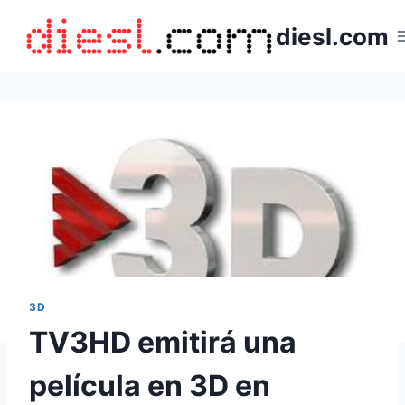
Saltar
diesl.com
al
contenido
3D
TV3HD emitirá una
película en 3D en