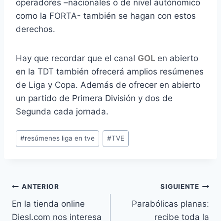
operadores –nacionales o de nivel autónomico
como la FORTA- también se hagan con estos
derechos.
Hay que recordar que el canal
GOL
en abierto
en la TDT también ofrecerá amplios resúmenes
de Liga y Copa. Además de ofrecer en abierto
un partido de Primera División y dos de
Segunda cada jornada.
Etiquetas
#
resúmenes liga en tve
#
TVE
de
la
entrada:
Navegación
ANTERIOR
SIGUIENTE
En la tienda online
Parabólicas planas:
de
Diesl.com nos interesa
recibe toda la