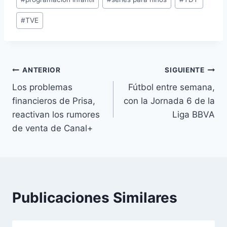
de
#
TVE
la
entrada:
Navegación
ANTERIOR
SIGUIENTE
Los problemas
Fútbol entre semana,
de
financieros de Prisa,
con la Jornada 6 de la
entradas
reactivan los rumores
Liga BBVA
de venta de Canal+
Publicaciones Similares