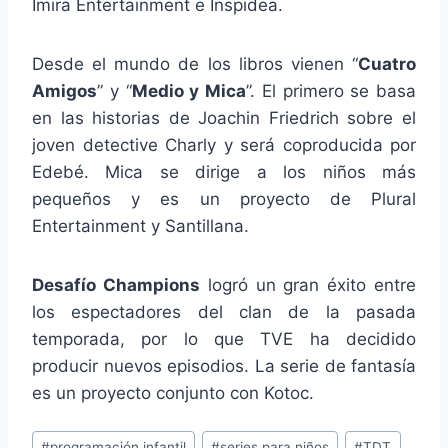
Imira Entertainment e Inspidea.
Desde el mundo de los libros vienen “
Cuatro
Amigos
” y “
Medio y Mica
”. El primero se basa
en las historias de Joachin Friedrich sobre el
joven detective Charly y será coproducida por
Edebé. Mica se dirige a los niños más
pequeños y es un proyecto de Plural
Entertainment y Santillana.
Desafío Champions
logró un gran éxito entre
los espectadores del clan de la pasada
temporada, por lo que TVE ha decidido
producir nuevos episodios. La serie de fantasía
es un proyecto conjunto con Kotoc.
Etiquetas
#
programación infantil
#
series para niños
#
TDT