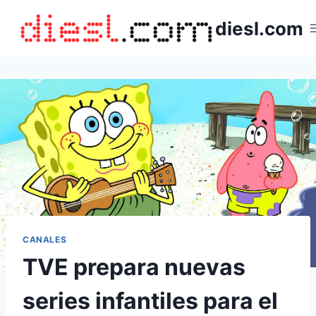
Saltar
diesl.com
al
contenido
CANALES
TVE prepara nuevas
series infantiles para el