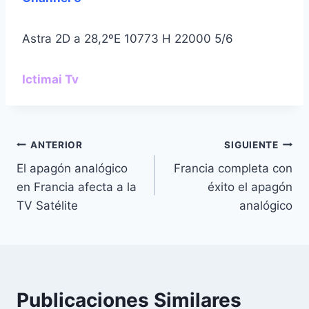
Astra 2D a 28,2ºE 10773 H 22000 5/6
Ictimai Tv
Navegación
ANTERIOR
SIGUIENTE
El apagón analógico
Francia completa con
de
en Francia afecta a la
éxito el apagón
entradas
TV Satélite
analógico
Publicaciones Similares