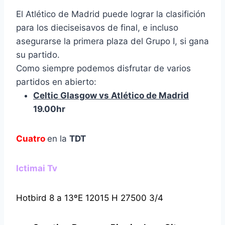
El Atlético de Madrid puede lograr la clasifición
para los dieciseisavos de final, e incluso
asegurarse la primera plaza del Grupo I, si gana
su partido.
Como siempre podemos disfrutar de varios
partidos en abierto:
Celtic Glasgow vs Atlético de Madrid
19.00hr
Cuatro
en la
TDT
Ictimai Tv
Hotbird 8 a 13ºE 12015 H 27500 3/4