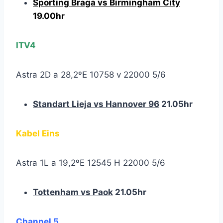
Sporting Braga vs Birmingham City
19.00hr
ITV4
Astra 2D a 28,2ºE 10758 v 22000 5/6
Standart Lieja vs Hannover 96
21.05hr
Kabel Eins
Astra 1L a 19,2ºE 12545 H 22000 5/6
Tottenham vs Paok
21.05hr
Channel 5