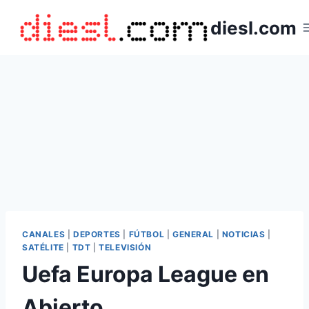
Saltar
diesl.com
al
contenido
CANALES
|
DEPORTES
|
FÚTBOL
|
GENERAL
|
NOTICIAS
|
SATÉLITE
|
TDT
|
TELEVISIÓN
Uefa Europa League en
Abierto