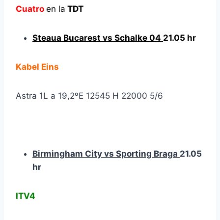
Cuatro
en la
TDT
Steaua Bucarest vs Schalke 04
21.05 hr
Kabel Eins
Astra 1L a 19,2ºE 12545 H 22000 5/6
Birmingham City vs Sporting Braga
21.05
hr
ITV4