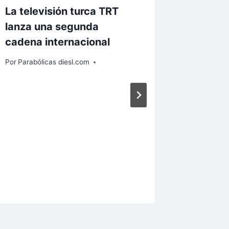
La televisión turca TRT
Digital
lanza una segunda
imponi
cadena internacional
descodi
abonad
Por
Parabólicas diesl.com
Por
Paraból