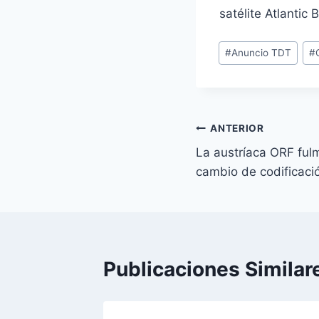
satélite Atlantic 
Etiquetas
#
Anuncio TDT
#
de
la
entrada:
Navegación
ANTERIOR
La austríaca ORF fulm
de
cambio de codificaci
entradas
Publicaciones Similar