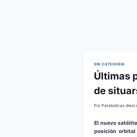
SIN CATEGORÍA
Últimas p
de situar
Por
Parabólicas diesl
El nuevo satélit
posición orbita