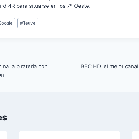
Bird 4R para situarse en los 7º Oeste.
Google
#
Teuve
ina la piratería con
BBC HD, el mejor canal 
ón
es