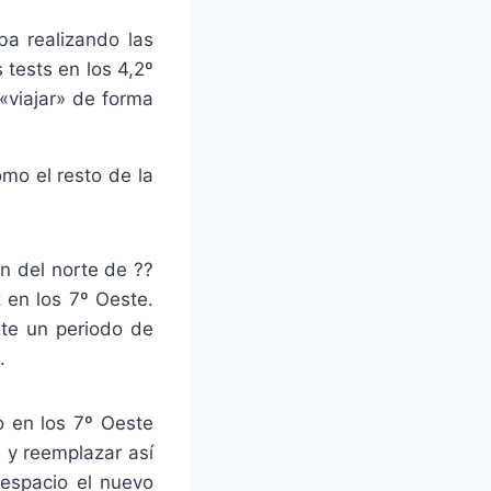
ba realizando las
 tests en los 4,2º
 «viajar» de forma
omo el resto de la
n del norte de ??
 en los 7º Oeste.
te un periodo de
.
o en los 7º Oeste
e y reemplazar así
 espacio el nuevo