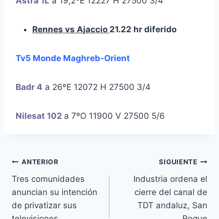
Astra 1L
a 19,2ºE 12227 H 27500 3/4
Rennes vs Ajaccio
21.22 hr diferido
Tv5 Monde Maghreb-Orient
Badr 4
a 26ºE 12072 H 27500 3/4
Nilesat 102
a 7ºO 11900 V 27500 5/6
Navegación
ANTERIOR
SIGUIENTE
Tres comunidades
Industria ordena el
de
anuncian su intención
cierre del canal de
entradas
de privatizar sus
TDT andaluz, San
televisiones
Roque