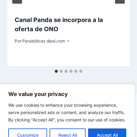
Canal Panda se incorpora a la
oferta de ONO
Por
Parabólicas diesl.com
We value your privacy
We use cookies to enhance your browsing experience,
serve personalized ads or content, and analyze our traffic.
By clicking "Accept All", you consent to our use of cookies.
© 2026 diesl.com - Tema para WordPress por
Kadence WP
Customize
Reject All
Accept All