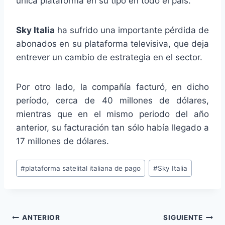
única plataforma en su tipo en todo el país.
Sky Italia
ha sufrido una importante pérdida de
abonados en su plataforma televisiva, que deja
entrever un cambio de estrategia en el sector.
Por otro lado, la compañía facturó, en dicho
período, cerca de 40 millones de dólares,
mientras que en el mismo periodo del año
anterior, su facturación tan sólo había llegado a
17 millones de dólares.
Etiquetas
#
plataforma satelital italiana de pago
#
Sky Italia
de
la
entrada:
Navegación
ANTERIOR
SIGUIENTE