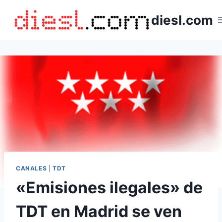
Saltar
diesl.com
al
contenido
CANALES
|
TDT
«Emisiones ilegales» de
TDT en Madrid se ven