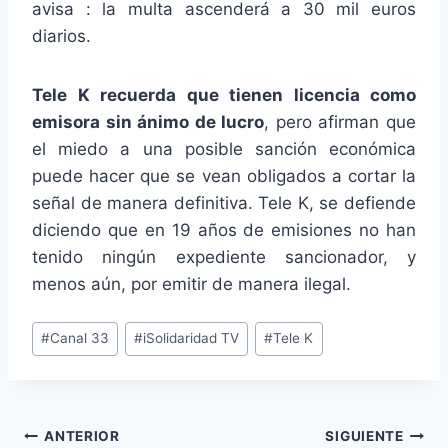
avisa : la multa ascenderá a 30 mil euros
diarios.
Tele K recuerda que tienen licencia como
emisora sin ánimo de lucro
, pero afirman que
el miedo a una posible sanción económica
puede hacer que se vean obligados a cortar la
señal de manera definitiva. Tele K, se defiende
diciendo que en 19 años de emisiones no han
tenido ningún expediente sancionador, y
menos aún, por emitir de manera ilegal.
Etiquetas
#
Canal 33
#
iSolidaridad TV
#
Tele K
de
la
entrada:
Navegación
ANTERIOR
SIGUIENTE