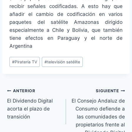
recibir señales codificadas. A esto hay que
añadir el cambio de codificación en varios
paquetes del satélite Amazonas dirigido
especialmente a Chile y Bolivia, que también
tiene efectos en Paraguay y el norte de
Argentina
Etiquetas
#
Piratería TV
#
televisión satélite
de
la
entrada:
Navegación
ANTERIOR
SIGUIENTE
El Dividendo Digital
El Consejo Andaluz de
de
acorta el plazo de
Consumo defiende a
entradas
transición
las comunidades de
propietarios frente al