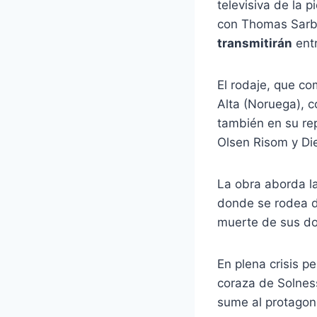
televisiva de la p
con Thomas Sarba
transmitirán
ent
El rodaje, que co
Alta (Noruega), c
también en su re
Olsen Risom y Die
La obra aborda la
donde se rodea d
muerte de sus dos
En plena crisis pe
coraza de Solness
sume al protagoni