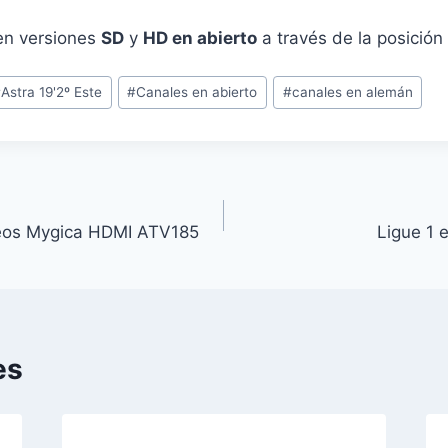
n versiones
SD
y
HD en abierto
a través de la posición
#
Astra 19'2º Este
#
Canales en abierto
#
canales en alemán
leos Mygica HDMI ATV185
Ligue 1 
es