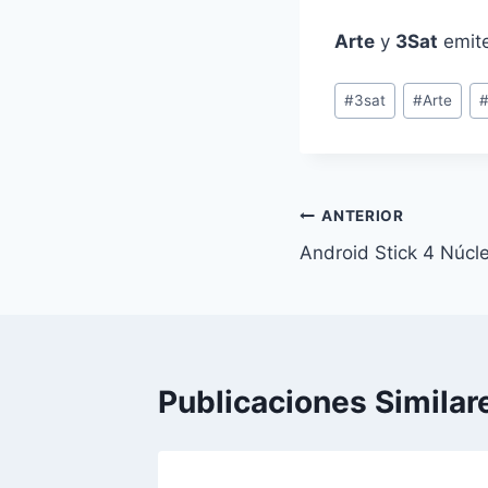
Arte
y
3Sat
emite
Etiquetas
#
3sat
#
Arte
de
la
entrada:
Navegación
ANTERIOR
Android Stick 4 Núc
de
entradas
Publicaciones Similar