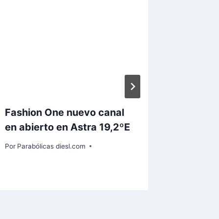
Fashion One nuevo canal
Bundesl
en abierto en Astra 19,2ºE
Jornad
Por
Parabólicas diesl.com
Por
Paraból