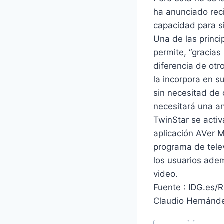
ha anunciado rec
capacidad para s
Una de las princip
permite, “gracias
diferencia de ot
la incorpora en s
sin necesitad de 
necesitará una a
TwinStar se acti
aplicación AVer M
programa de tele
los usuarios ade
video.
Fuente : IDG.es/R
Claudio Hernán
Etiquetas