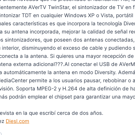
ientemente AVerTV TwinStar, el sintonizador de TV en
intonizar TDT en cualquier Windows XP o Vista, portáti
ales características es que incorpora la tecnología Divers
 a su antena incorporada, mejorar la calidad de señal re
ros sintonizadores, que poseen dos antenas conectadas
u interior, disminuyendo el exceso de cable y pudiendo 
conecta a la antena. Si quieres una mayor recepción de 
ntena externa adicional???.Al conectar el USB de AVer
va automáticamente la antena en modo Diversity. Ademá
ediaCenter permite a los usuarios pausar, rebobinar o 
visión. Soporta MPEG-2 y H.264 de alta definición de h
más podrán emplear el chipset para garantizar una mayo
evista en la que escribí cerca de dos años.
dez
Diesl.com