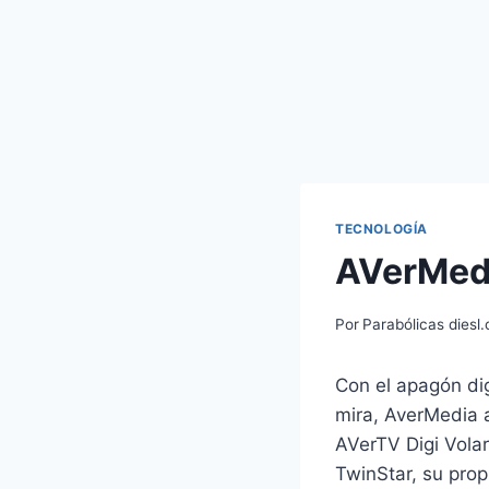
TECNOLOGÍA
AVerMedi
Por
Parabólicas diesl
Con el apagón dig
mira, AverMedia 
AVerTV Digi Vola
TwinStar, su pro