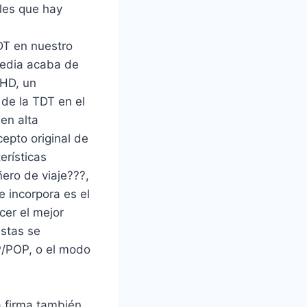
les que hay
DT en nuestro
Media acaba de
 HD, un
 de la TDT en el
en alta
epto original de
erísticas
ero de viaje???,
e incorpora es el
cer el mejor
estas se
IP/POP, o el modo
a firma también