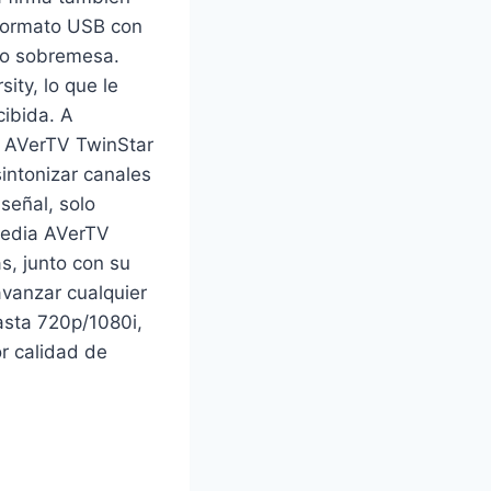
 formato USB con
l o sobremesa.
ity, lo que le
cibida. A
, AVerTV TwinStar
sintonizar canales
señal, solo
Media AVerTV
s, junto con su
avanzar cualquier
asta 720p/1080i,
r calidad de