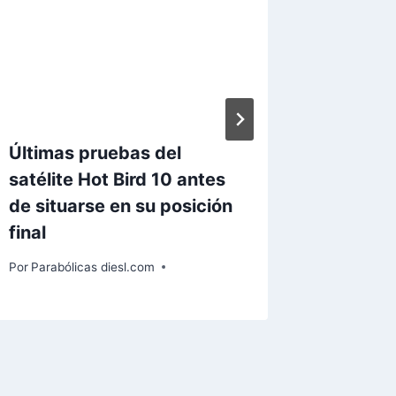
Últimas pruebas del
India n
satélite Hot Bird 10 antes
más tr
de situarse en su posición
en 201
final
Por
Paraból
Por
Parabólicas diesl.com