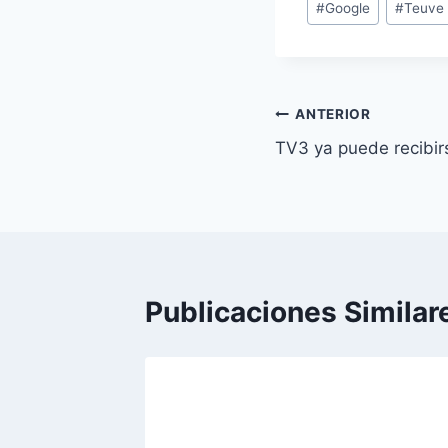
#
Google
#
Teuve
de
la
entrada:
Navegación
ANTERIOR
TV3 ya puede recibir
de
entradas
Publicaciones Similar