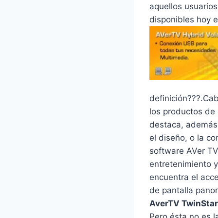
aquellos usuario
disponibles hoy e
definición???.Cab
los productos de 
destaca, además 
el diseño, o la c
software AVer TV 
entretenimiento y
encuentra el acce
de pantalla pano
AverTV TwinStar
Pero ésta no es l