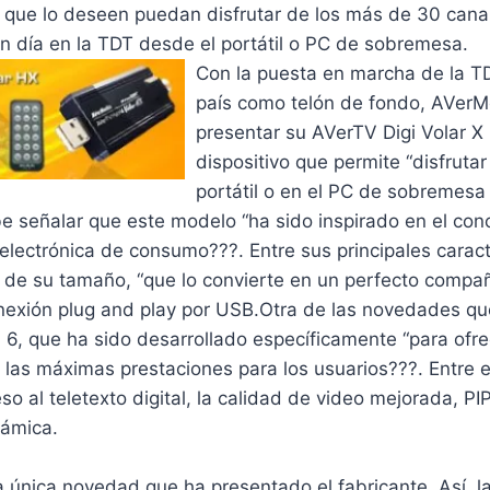
s que lo deseen puedan disfrutar de los más de 30 cana
n día en la TDT desde el portátil o PC de sobremesa.
Con la puesta en marcha de la T
país como telón de fondo, AVer
presentar su AVerTV Digi Volar X
dispositivo que permite “disfrutar
portátil o en el PC de sobremesa 
e señalar que este modelo “ha sido inspirado en el conc
electrónica de consumo???. Entre sus principales caract
de su tamaño, “que lo convierte en un perfecto compañ
onexión plug and play por USB.Otra de las novedades qu
6, que ha sido desarrollado específicamente “para ofre
 las máximas prestaciones para los usuarios???. Entre 
so al teletexto digital, la calidad de video mejorada, P
rámica.
a única novedad que ha presentado el fabricante. Así, l