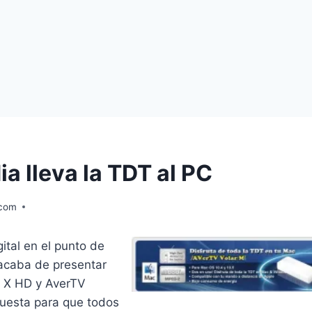
a lleva la TDT al PC
.com
ital en el punto de
acaba de presentar
r X HD y AverTV
puesta para que todos