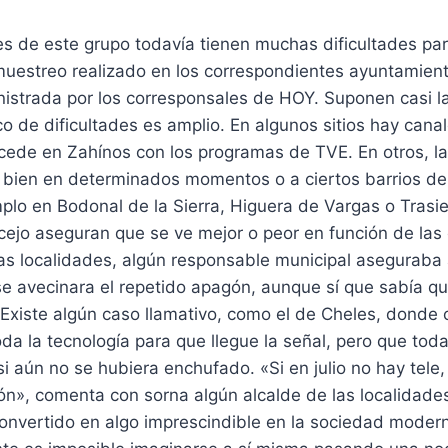
s de este grupo todavía tienen muchas dificultades par
 muestreo realizado en los correspondientes ayuntamient
istrada por los corresponsales de HOY. Suponen casi la
ico de dificultades es amplio. En algunos sitios hay can
cede en Zahínos con los programas de TVE. En otros, la
, bien en determinados momentos o a ciertos barrios de
plo en Bodonal de la Sierra, Higuera de Vargas o Trasier
cejo aseguran que se ve mejor o peor en función de las
ras localidades, algún responsable municipal aseguraba 
e avecinara el repetido apagón, aunque sí que sabía q
 Existe algún caso llamativo, como el de Cheles, donde
da la tecnología para que llegue la señal, pero que tod
i aún no se hubiera enchufado. «Si en julio no hay tele,
ón», comenta con sorna algún alcalde de las localidade
convertido en algo imprescindible en la sociedad modern