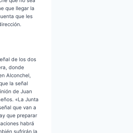
che que no sea
e que llegar la
cuenta que les
irección.
eñal de los dos
era, donde
en Alconchel,
ue la señal
pinión de Juan
meños. «La Junta
señal que van a
hay que preparar
caciones habrá
ién sufrirán la