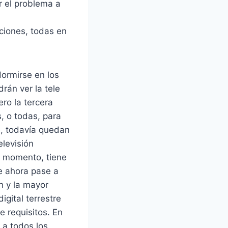
r el problema a
aciones, todas en
ormirse en los
drán ver la tele
ero la tercera
, o todas, para
e, todavía quedan
elevisión
l momento, tiene
de ahora pase a
en y la mayor
igital terrestre
e requisitos. En
 a todos los