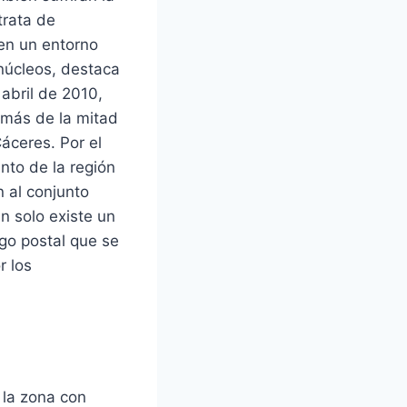
trata de
en un entorno
núcleos, destaca
 abril de 2010,
 más de la mitad
áceres. Por el
nto de la región
n al conjunto
n solo existe un
igo postal que se
r los
 la zona con