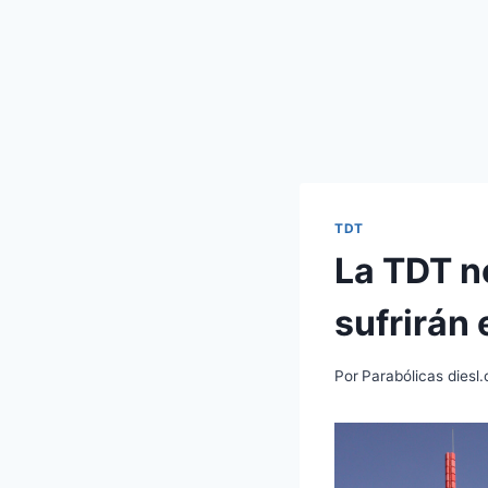
TDT
La TDT no
sufrirán
Por
Parabólicas diesl