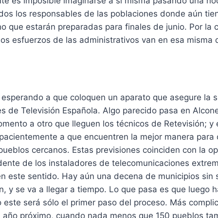
nte es imposible imaginarse a sí misma pasando una no
odos los responsables de las poblaciones donde aún tien
 que estarán preparadas para finales de junio. Por la 
los esfuerzos de las administrativos van en esa misma d
 esperando a que coloquen un aparato que asegure la s
es de Televisión Española. Algo parecido pasa en Alcon
ento a otro que lleguen los técnicos de Retevisión; y 
acientemente a que encuentren la mejor manera para q
pueblos cercanos. Estas previsiones coinciden con la o
idente de los instaladores de telecomunicaciones extre
en este sentido. Hay aún una decena de municipios sin 
ón, y se va a llegar a tiempo. Lo que pasa es que luego 
 este será sólo el primer paso del proceso. Más compli
el año próximo, cuando nada menos que 150 pueblos tamb