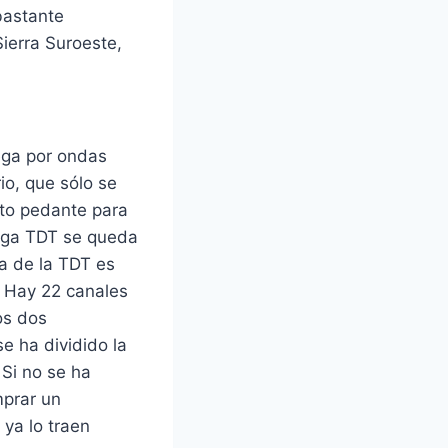
bastante
Sierra Suroeste,
lega por ondas
io, que sólo se
to pedante para
enga TDT se queda
ja de la TDT es
. Hay 22 canales
os dos
e ha dividido la
 Si no se ha
mprar un
 ya lo traen