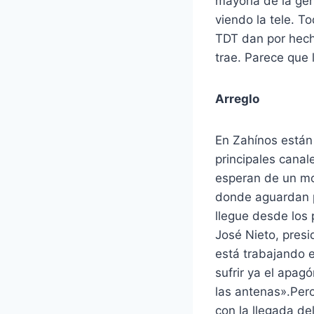
mayoría de la ge
viendo la tele. T
TDT dan por hecho
trae. Parece que 
Arreglo
En Zahínos están
principales canal
esperan de un mom
donde aguardan p
llegue desde los 
José Nieto, pres
está trabajando 
sufrir ya el apag
las antenas».Pero
con la llegada d