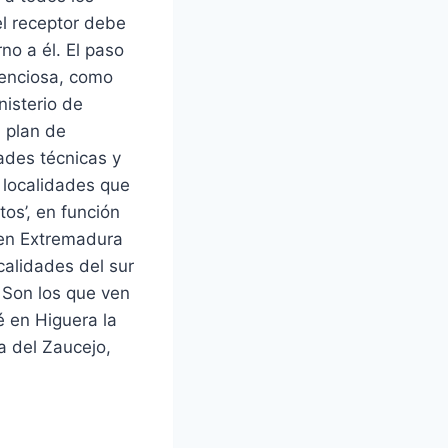
el receptor debe
no a él. El paso
tenciosa, como
nisterio de
n plan de
ades técnicas y
 localidades que
os’, en función
, en Extremadura
calidades del sur
 Son los que ven
é en Higuera la
a del Zaucejo,