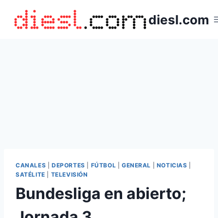
Saltar
diesl.com
al
contenido
CANALES
|
DEPORTES
|
FÚTBOL
|
GENERAL
|
NOTICIAS
|
SATÉLITE
|
TELEVISIÓN
Bundesliga en abierto;
Jornada 3