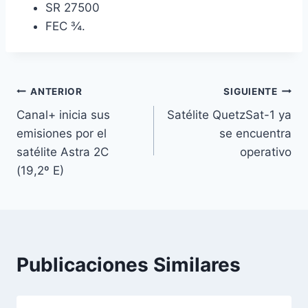
SR 27500
FEC ¾.
Navegación
ANTERIOR
SIGUIENTE
Canal+ inicia sus
Satélite QuetzSat-1 ya
de
emisiones por el
se encuentra
entradas
satélite Astra 2C
operativo
(19,2º E)
Publicaciones Similares