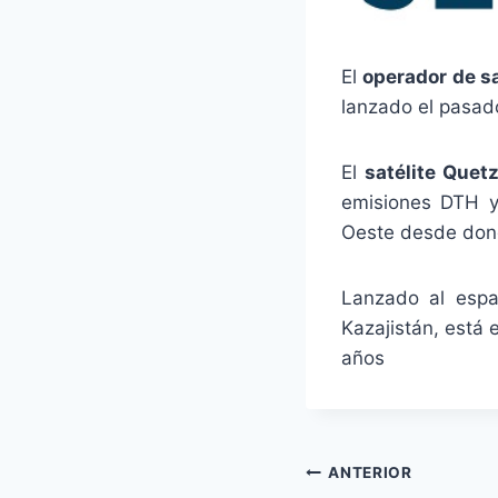
El
operador de sa
lanzado el pasad
El
satélite Quet
emisiones DTH y 
Oeste desde dond
Lanzado al espa
Kazajistán, está
años
Navegación
ANTERIOR