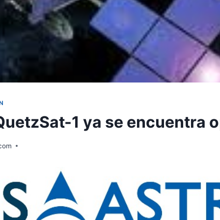
N
 QuetzSat-1 ya se encuentra 
.com