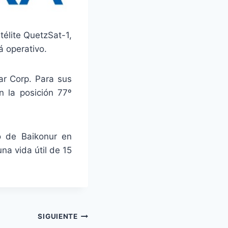
élite QuetzSat-1,
 operativo.
tar Corp. Para sus
n la posición 77º
o de Baikonur en
a vida útil de 15
SIGUIENTE