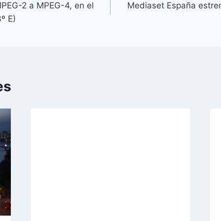
MPEG-2 a MPEG-4, en el
Mediaset España estre
3º E)
es