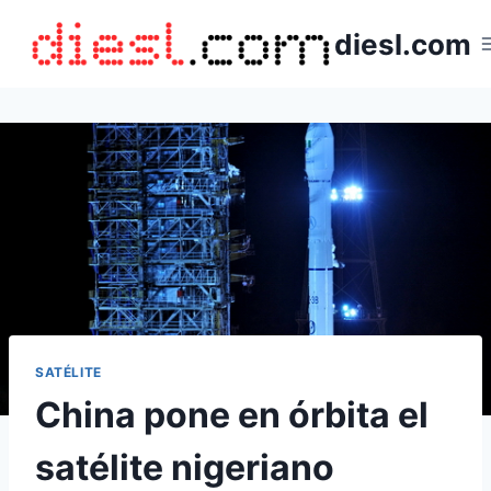
Saltar
diesl.com
al
contenido
SATÉLITE
China pone en órbita el
satélite nigeriano