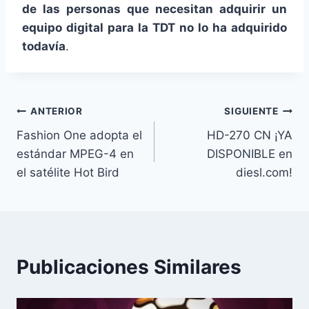
de las personas que necesitan adquirir un
equipo digital para la TDT no lo ha adquirido
todavía
.
Navegación
ANTERIOR
SIGUIENTE
Fashion One adopta el
HD-270 CN ¡YA
de
estándar MPEG-4 en
DISPONIBLE en
entradas
el satélite Hot Bird
diesl.com!
Publicaciones Similares