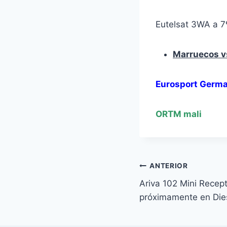
Eutelsat 3WA a 7
Marruecos v
Eurosport Germ
ORTM mali
Navegación
ANTERIOR
Ariva 102 Mini Recepto
de
próximamente en Die
entradas