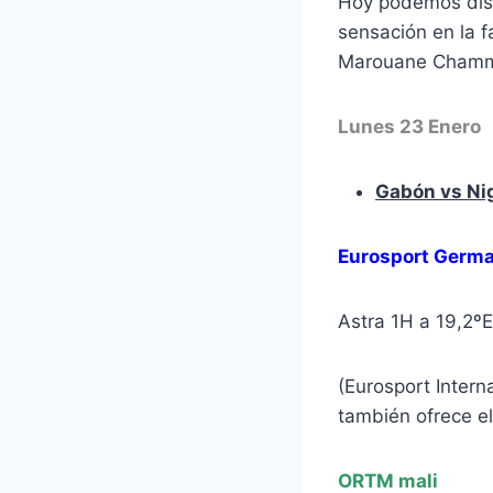
Hoy podemos disf
sensación en la f
Marouane Chamma
Lunes 23 Enero
Gabón vs Ni
Eurosport Germ
Astra 1H a 19,2º
(Eurosport Inter
también ofrece e
ORTM mali