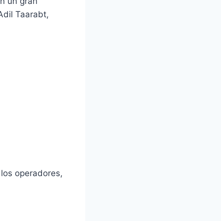
on un gran
Adil Taarabt,
 los operadores,