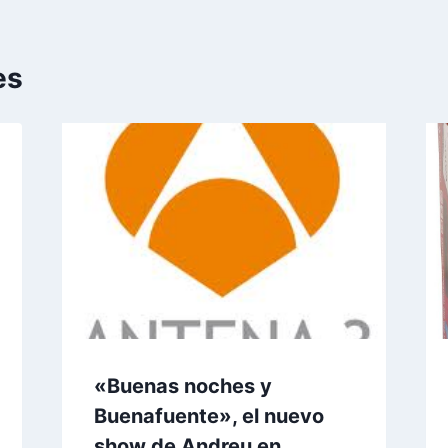
es
«Buenas noches y
Buenafuente», el nuevo
show de Andreu en