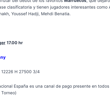
rutar del debut de los favoritos
Marruecos
, que dejar
ase clasificatoria y tienen jugadores interesantes como 
kh, Youssef Hadji, Mehdi Benatia.
ger
17.00 hr
any
E 12226 H 27500 3/4
nacional España es una canal de pago presente en todos
l Torneo)