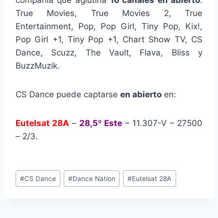
compañía que aglutina
16 canales en abierto
:
True Movies, True Movies 2, True
Entertainment, Pop, Pop Girl, Tiny Pop, Kix!,
Pop Girl +1, Tiny Pop +1, Chart Show TV, CS
Dance, Scuzz, The Vault, Flava, Bliss y
BuzzMuzik.
CS Dance puede captarse
en abierto
en:
Eutelsat 28A
–
28,5º Este
– 11.307-V – 27500
– 2/3.
Etiquetas
#
CS Dance
#
Dance Nation
#
Eutelsat 28A
de
la
entrada: