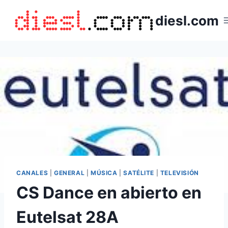
Saltar
diesl.com
al
contenido
CANALES
|
GENERAL
|
MÚSICA
|
SATÉLITE
|
TELEVISIÓN
CS Dance en abierto en
Eutelsat 28A