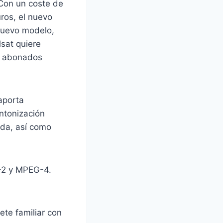
 Con un coste de
ros, el nuevo
nuevo modelo,
sat quiere
de abonados
aporta
ntonización
ada, así como
-2 y MPEG-4.
ete familiar con