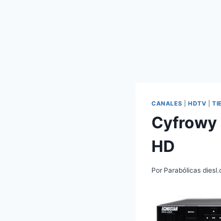
CANALES
|
HDTV
|
TI
Cyfrowy 
HD
Por
Parabólicas diesl