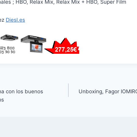
nales ; HBO, Relax Mix, Relax Mix + HBO, Super Film
dez
Diesl.es
cha con los buenos
Unboxing, Fagor IOMIRO
os