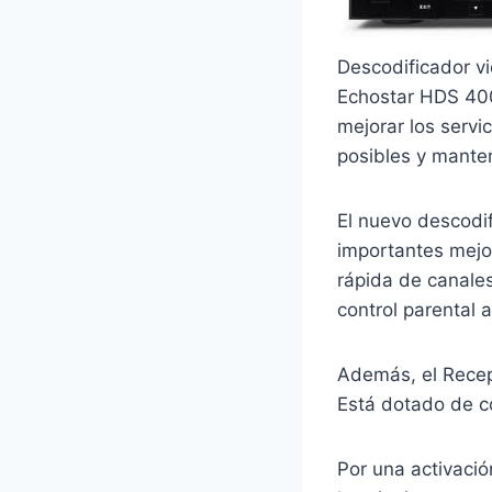
Descodificador v
Echostar HDS 400
mejorar los servi
posibles y manten
El nuevo descodi
importantes mejo
rápida de canale
control parental 
Además, el Recep
Está dotado de c
Por una activació