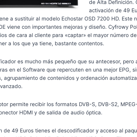
de Alta Definición.
activación de 49 Eu
iene a sustituir al modelo Echostar OSD 7200 HD. Este 
E viene con importantes mejoras y diseño. Cyfrowy Pol
cios de cara al cliente para «captar» el mayor número 
er a los que ya tiene, bastante contentos.
ficador es mucho más pequeño que su antecesor, pero 
ras en el Software que repercuten en una mejor EPG, si
s, agrupamiento de contenidos y ordenación automatiz
avanzado.
tor permite recibir los formatos DVB-S, DVB-S2, MPEG
onector HDMI y de salida de audio óptica.
n de 49 Euros tienes el descodificador y acceso al paqu