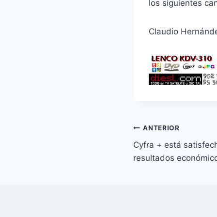
los siguientes ca
Claudio Hernán
Navegación
ANTERIOR
Cyfra + está satisfe
de
resultados económic
entradas