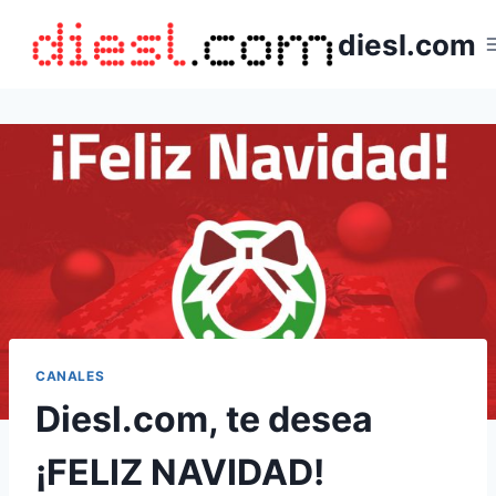
Saltar
diesl.com
al
contenido
CANALES
Diesl.com, te desea
¡FELIZ NAVIDAD!