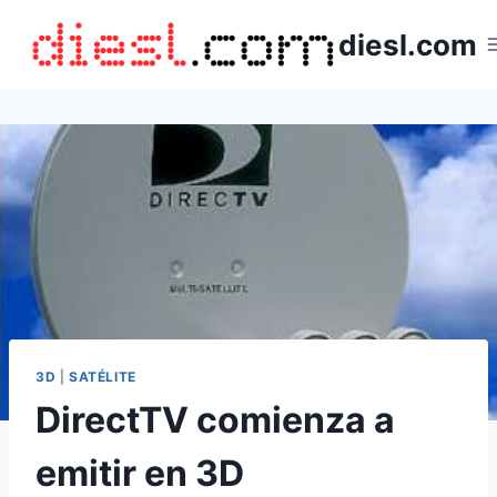
Saltar
diesl.com
al
contenido
3D
|
SATÉLITE
DirectTV comienza a
emitir en 3D