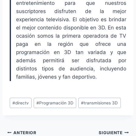
entretenimiento para que nuestros
suscriptores disfruten de la mejor
experiencia televisiva. El objetivo es brindar
el mejor contenido disponible en 3D. En esta
ocasión somos la primera operadora de TV
paga en la región que ofrece una
programación en 3D tan variada y que
además permitirá ser disfrutada por
distintos tipos de audiencia, incluyendo
familias, jóvenes y fan deportivo.
Etiquetas
#
directv
#
Programación 3D
#
transmisiones 3D
de
la
entrada:
Navegación
ANTERIOR
SIGUIENTE