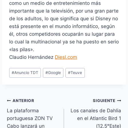
como un medio de entretenimiento más
importante que la televisión, por una gran parte
de los adultos, lo que significa que si Disney no
está presente en el mundo informático, según
él, otros competidores ocuparán su lugar para
lo cual la multinacional ya se ha puesto en serio
«las pilas».
Claudio Hernández
Diesl.com
E
#
Anuncio TDT
#
Google
#
Teuve
t
i
q
u
Navegación
ANTERIOR
SIGUIENTE
e
La plataforma
Los canales de Dahlia
de
t
portuguesa ZON TV
en el Atlantic Bird 1
a
entradas
Cabo lanzará un
(12,5°Este)