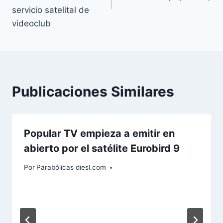
s
servicio satelital de
d
videoclub
e
l
a
e
n
Publicaciones Similares
t
r
a
Popular TV empieza a emitir en
d
abierto por el satélite Eurobird 9
a
:
Por
Parabólicas diesl.com