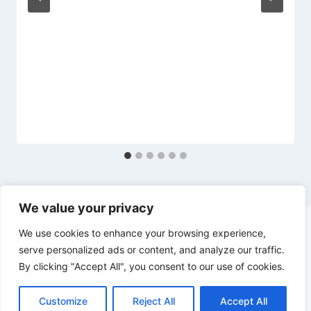
We value your privacy
We use cookies to enhance your browsing experience,
serve personalized ads or content, and analyze our traffic.
By clicking "Accept All", you consent to our use of cookies.
© 2026 diesl.com - Tema para WordPress por
Kadence WP
Customize
Reject All
Accept All