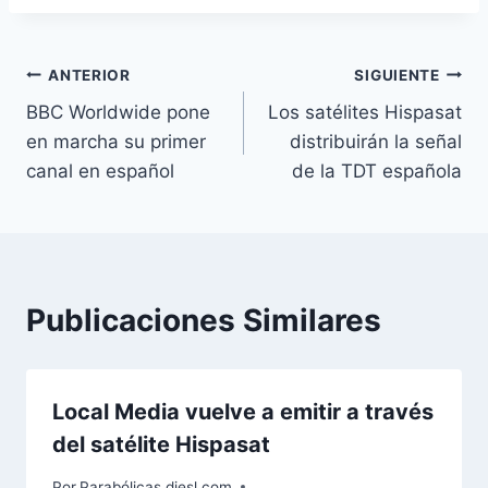
la
entrada:
Navegación
ANTERIOR
SIGUIENTE
BBC Worldwide pone
Los satélites Hispasat
de
en marcha su primer
distribuirán la señal
entradas
canal en español
de la TDT española
Publicaciones Similares
Local Media vuelve a emitir a través
del satélite Hispasat
Por
Parabólicas diesl.com