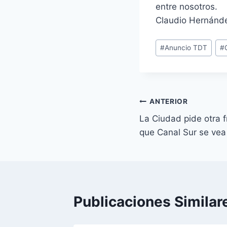
entre nosotros.
Claudio Hernán
E
#
Anuncio TDT
#
t
i
q
u
Navegación
ANTERIOR
e
La Ciudad pide otra 
de
t
que Canal Sur se vea
a
entradas
s
d
e
l
Publicaciones Similar
a
e