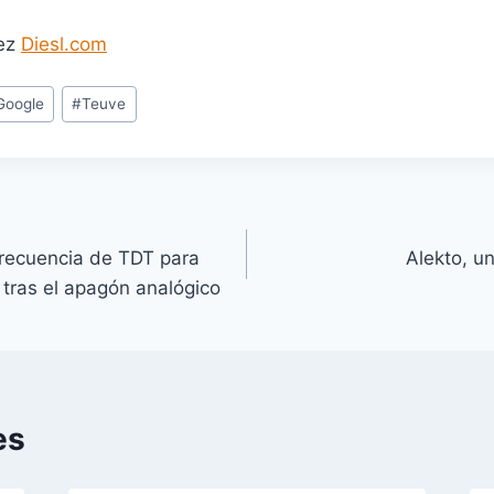
dez
Diesl.com
Google
#
Teuve
frecuencia de TDT para
Alekto, un
 tras el apagón analógico
es