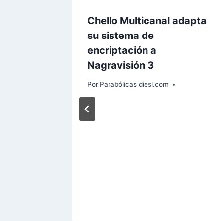
n
t
año
Chello Multicanal adapta
r
nes de
su sistema de
a
encriptación a
d
Nagravisión 3
a
Por
Parabólicas diesl.com
: