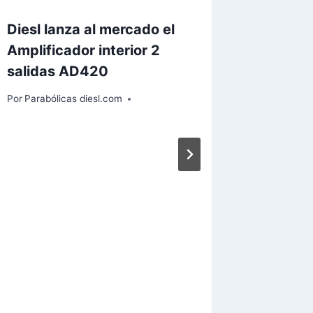
Diesl lanza al mercado el
Amplificador interior 2
salidas AD420
Por
Parabólicas diesl.com
El futu
digital
Por
Paraból